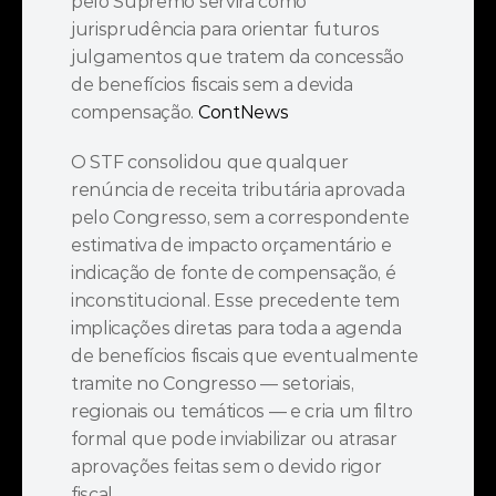
pelo Supremo servirá como 
jurisprudência para orientar futuros 
julgamentos que tratem da concessão 
de benefícios fiscais sem a devida 
compensação. 
ContNews
O STF consolidou que qualquer 
renúncia de receita tributária aprovada 
pelo Congresso, sem a correspondente 
estimativa de impacto orçamentário e 
indicação de fonte de compensação, é 
inconstitucional. Esse precedente tem 
implicações diretas para toda a agenda 
de benefícios fiscais que eventualmente 
tramite no Congresso — setoriais, 
regionais ou temáticos — e cria um filtro 
formal que pode inviabilizar ou atrasar 
aprovações feitas sem o devido rigor 
fiscal.