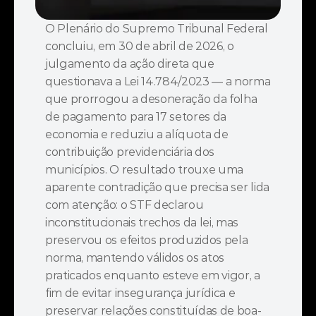
O Plenário do Supremo Tribunal Federal 
concluiu, em 30 de abril de 2026, o 
julgamento da ação direta que 
questionava a Lei 14.784/2023 — a norma 
que prorrogou a desoneração da folha 
de pagamento para 17 setores da 
economia e reduziu a alíquota de 
contribuição previdenciária dos 
municípios. O resultado trouxe uma 
aparente contradição que precisa ser lida 
com atenção: o STF declarou 
inconstitucionais trechos da lei, mas 
preservou os efeitos produzidos pela 
norma, mantendo válidos os atos 
praticados enquanto esteve em vigor, a 
fim de evitar insegurança jurídica e 
preservar relações constituídas de boa-