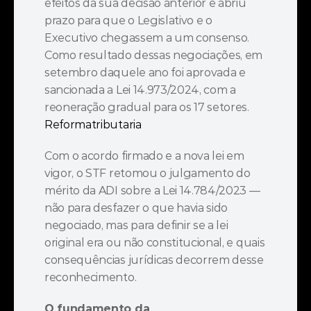
efeitos da sua decisão anterior e abriu 
prazo para que o Legislativo e o 
Executivo chegassem a um consenso. 
Como resultado dessas negociações, em 
setembro daquele ano foi aprovada e 
sancionada a Lei 14.973/2024, com a 
reoneração gradual para os 17 setores. 
Reformatributaria
Com o acordo firmado e a nova lei em 
vigor, o STF retomou o julgamento do 
mérito da ADI sobre a Lei 14.784/2023 — 
não para desfazer o que havia sido 
negociado, mas para definir se a lei 
original era ou não constitucional, e quais 
consequências jurídicas decorrem desse 
reconhecimento.
O fundamento da 