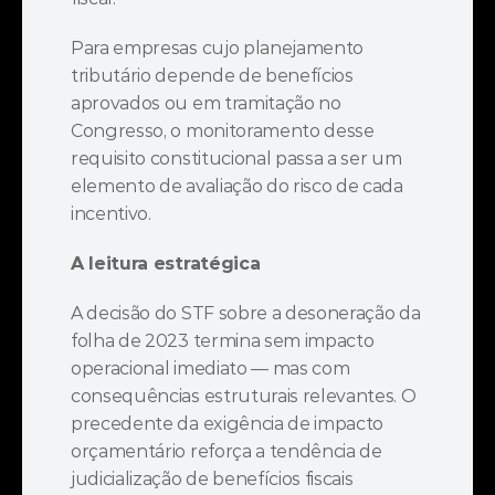
Para empresas cujo planejamento 
tributário depende de benefícios 
aprovados ou em tramitação no 
Congresso, o monitoramento desse 
requisito constitucional passa a ser um 
elemento de avaliação do risco de cada 
incentivo.
A leitura estratégica
A decisão do STF sobre a desoneração da 
folha de 2023 termina sem impacto 
operacional imediato — mas com 
consequências estruturais relevantes. O 
precedente da exigência de impacto 
orçamentário reforça a tendência de 
judicialização de benefícios fiscais 