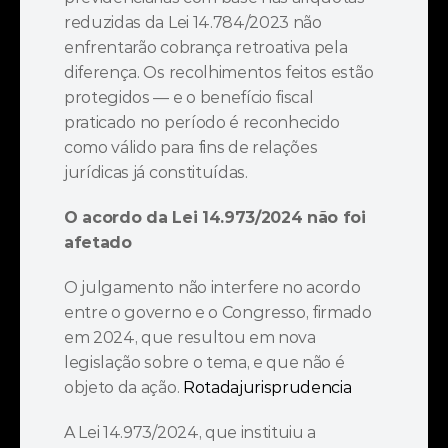
reduzidas da Lei 14.784/2023 não 
enfrentarão cobrança retroativa pela 
diferença. Os recolhimentos feitos estão 
protegidos — e o benefício fiscal 
praticado no período é reconhecido 
como válido para fins de relações 
jurídicas já constituídas.
O acordo da Lei 14.973/2024 não foi 
afetado
O julgamento não interfere no acordo 
entre o governo e o Congresso, firmado 
em 2024, que resultou em nova 
legislação sobre o tema, e que não é 
objeto da ação. 
Rotadajurisprudencia
A Lei 14.973/2024, que instituiu a 