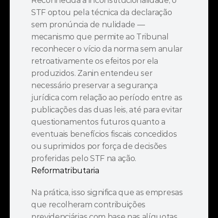
Reconhecida a inconstitucionalidade, o 
STF optou pela técnica da declaração 
sem pronúncia de nulidade — 
mecanismo que permite ao Tribunal 
reconhecer o vício da norma sem anular 
retroativamente os efeitos por ela 
produzidos. Zanin entendeu ser 
necessário preservar a segurança 
jurídica com relação ao período entre as 
publicações das duas leis, até para evitar 
questionamentos futuros quanto a 
eventuais benefícios fiscais concedidos 
ou suprimidos por força de decisões 
proferidas pelo STF na ação. 
Reformatributaria
Na prática, isso significa que as empresas 
que recolheram contribuições 
previdenciárias com base nas alíquotas 