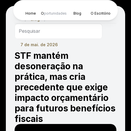
Home
O
portunidades
Blog
O Escritório
/
Blog
/
Pesquisar
7 de mai. de 2026
STF mantém 
desoneração na 
prática, mas cria 
precedente que exige 
impacto orçamentário 
para futuros benefícios 
fiscais