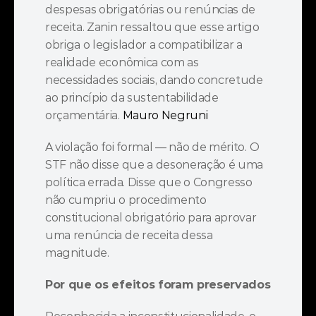
despesas obrigatórias ou renúncias de 
receita. Zanin ressaltou que esse artigo 
obriga o legislador a compatibilizar a 
realidade econômica com as 
necessidades sociais, dando concretude 
ao princípio da sustentabilidade 
orçamentária. 
Mauro Negruni
A violação foi formal — não de mérito. O 
STF não disse que a desoneração é uma 
política errada. Disse que o Congresso 
não cumpriu o procedimento 
constitucional obrigatório para aprovar 
uma renúncia de receita dessa 
magnitude.
Por que os efeitos foram preservados