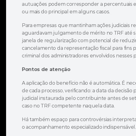
autuações podem corresponder a percentuais el
ou mais do principal em alguns casos.
Para empresas que mantinham ações judiciais rel
aguardavam julgamento de mérito no TRF até s
janela de regularização com potencial de reduzir 
cancelamento da representação fiscal para fins pe
criminal dos administradores envolvidos nesses 
Pontos de atenção
A aplicação do benefício não é automática. É nece
de cada processo, verificando: a data da decisão p
judicial instaurada pelo contribuinte antes de s
caso no TRF competente naquela data.
Há também espaço para controvérsias interpretati
o acompanhamento especializado indispensável.