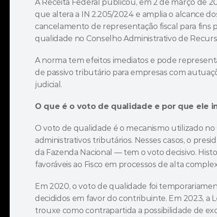
A Receita Federal publicou, em 2 de março de 202
que altera a IN 2.205/2024 e amplia o alcance do
cancelamento de representação fiscal para fins 
qualidade no Conselho Administrativo de Recurso
A norma tem efeitos imediatos e pode represen
de passivo tributário para empresas com autuações
judicial.
O que é o voto de qualidade e por que ele 
O voto de qualidade é o mecanismo utilizado n
administrativos tributários. Nesses casos, o pre
da Fazenda Nacional — tem o voto decisivo. His
favoráveis ao Fisco em processos de alta complex
Em 2020, o voto de qualidade foi temporariamen
decididos em favor do contribuinte. Em 2023, a 
trouxe como contrapartida a possibilidade de ex