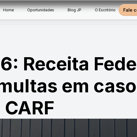
Fale 
Home
Oportunidades
Blog JP
O Escritório
6: Receita Feder
multas em casos
o CARF