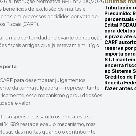
Últimas ma
6, a Instrução Normativa RFB nº 2.310/2026, 
Tributação re
s benefícios de exclusão de multas e 
Presumido: R
penais em processos decididos por voto de 
percentuais
s Fiscais (CARF).
Edital PGDAU
para débitos
e prazo até 
tar uma oportunidade relevante de redução 
CARF autoriz
 fiscais antigas que já estavam em litígio 
reserva por 
importa par
STJ mantém m
encerra risc
importa
ao Sistema S
Créditos de 
o CARF para desempatar julgamentos 
Receita Fede
sidente da turma julgadora — representante 
fazer antes
toricamente, esse mecanismo gerou decisões 
idade e valor.
te suspenso, passando os empates a ser 
Lei 14.689 restabeleceu o mecanismo, mas 
clusão das multas quando o contribuinte 