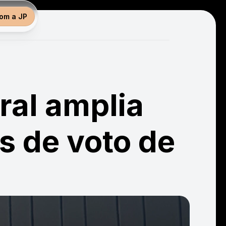
com a JP
al amplia 
 de voto de 