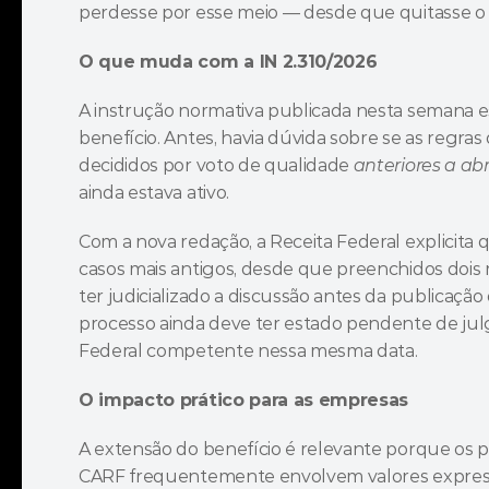
perdesse por esse meio — desde que quitasse o t
O que muda com a IN 2.310/2026
A instrução normativa publicada nesta semana es
benefício. Antes, havia dúvida sobre se as regras
decididos por voto de qualidade 
anteriores a abr
ainda estava ativo.
Com a nova redação, a Receita Federal explicita 
casos mais antigos, desde que preenchidos dois r
ter judicializado a discussão antes da publicação
processo ainda deve ter estado pendente de jul
Federal competente nessa mesma data.
O impacto prático para as empresas
A extensão do benefício é relevante porque os p
CARF frequentemente envolvem valores expressi